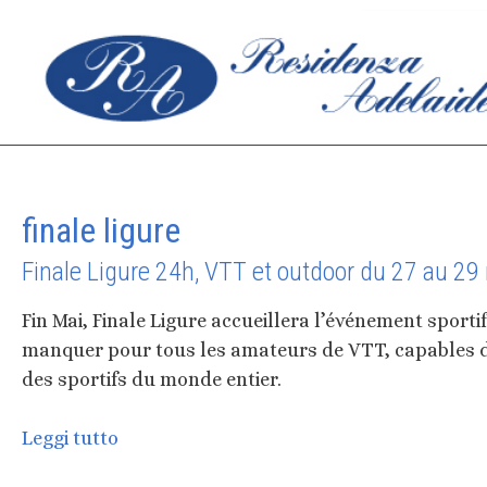
Aller
Skip
ARRIV
au
to
8
A
contenu
content
s
finale ligure
Finale Ligure 24h, VTT et outdoor du 27 au 2
Fin Mai, Finale Ligure accueillera l’événement sporti
manquer pour tous les amateurs de VTT, capables d’
des sportifs du monde entier.
Finale
Leggi tutto
Ligure