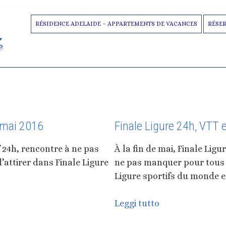
AL
DEPARTURE
GUESTS
RÉSIDENCE ADELAIDE – APPARTEMENTS DE VACANCES
RÉSE
10
2
oût 2026
Août 2026
amedi
lundi
9 mai 2016
Finale Ligure 24h, VTT 
f 24h, rencontre à ne pas
À la fin de mai, Finale Lig
attirer dans Finale Ligure
ne pas manquer pour tous l
Ligure sportifs du monde en
Finale
Leggi tutto
Ligure