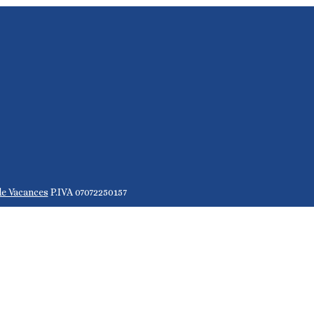
de Vacances
P.IVA 07072250157