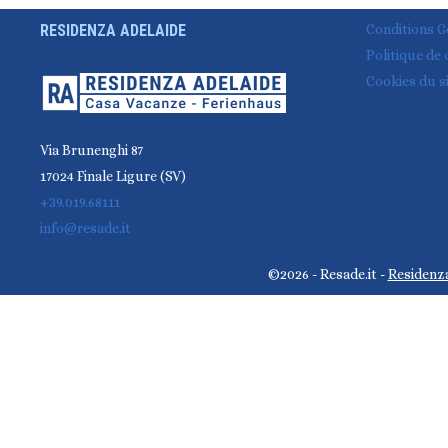
24h,
RESIDENZA ADELAIDE
Conditions G
VTT
Politique de 
et
Cookies du s
outdoor
du
27
Via Brunenghi 87
au
17024 Finale Ligure (SV)
29
+39.019.68111
mai
info@resade.it
2016
©2026 - Resade.it -
Residenza